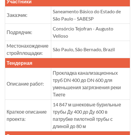
Участники
Saneamento Básico do Estado de
Заказчик:
São Paulo - SABESP
Consórcio Tejofran - Augusto
Подрядчик:
Velloso
Mестонахождение
São Paulo, São Bernado, Brazil
стройплощадки:
Тендерная
Прокладка канализационных
труб DN 400 до DN 600 для
Описание работ:
уменьшения загрязнения реки
Тиете
14 847 м шнековые бурильные
Краткое описание
трубы Ду 400 до Ду 600 в
проекта:
патрубке пилотной трубы с
длиной до 80 м