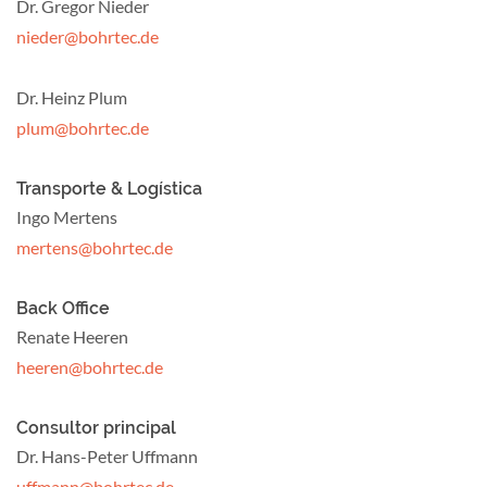
Dr. Gregor Nieder
nieder@bohrtec.de
Dr. Heinz Plum
plum@bohrtec.de
Transporte & Logística
Ingo Mertens
mertens@bohrtec.de
Back Office
Renate Heeren
heeren@bohrtec.de
Consultor principal
Dr. Hans-Peter Uffmann
uffmann@bohrtec.de